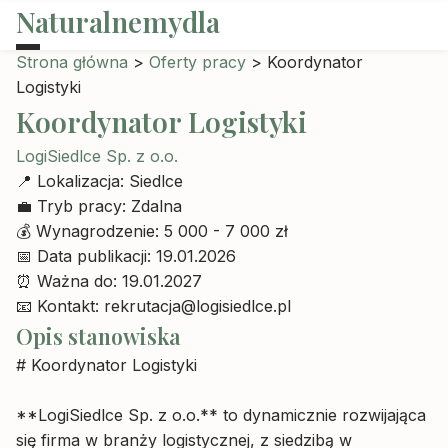
Naturalnemydla
Strona główna
>
Oferty pracy
>
Koordynator
Logistyki
Koordynator Logistyki
LogiSiedlce Sp. z o.o.
📍
Lokalizacja:
Siedlce
💼
Tryb pracy:
Zdalna
💰
Wynagrodzenie:
5 000 - 7 000 zł
📅
Data publikacji:
19.01.2026
⏰
Ważna do:
19.01.2027
📧
Kontakt:
rekrutacja@logisiedlce.pl
Opis stanowiska
# Koordynator Logistyki
**LogiSiedlce Sp. z o.o.** to dynamicznie rozwijająca
się firma w branży logistycznej, z siedzibą w