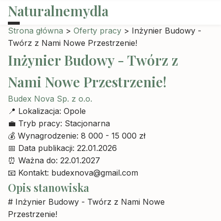
Naturalnemydla
Strona główna
>
Oferty pracy
>
Inżynier Budowy -
Twórz z Nami Nowe Przestrzenie!
Inżynier Budowy - Twórz z
Nami Nowe Przestrzenie!
Budex Nova Sp. z o.o.
📍
Lokalizacja:
Opole
💼
Tryb pracy:
Stacjonarna
💰
Wynagrodzenie:
8 000 - 15 000 zł
📅
Data publikacji:
22.01.2026
⏰
Ważna do:
22.01.2027
📧
Kontakt:
budexnova@gmail.com
Opis stanowiska
# Inżynier Budowy - Twórz z Nami Nowe
Przestrzenie!